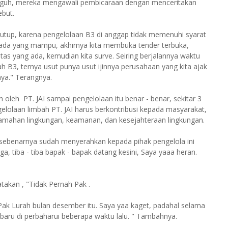
n Teguh, mereka mengawali pembicaraan dengan menceritakan
ebut.
tutup, karena pengelolaan B3 di anggap tidak memenuhi syarat
ak ada yang mampu, akhirnya kita membuka tender terbuka,
litas yang ada, kemudian kita surve. Seiring berjalannya waktu
bah B3, ternya usut punya usut ijinnya perusahaan yang kita ajak
nya." Terangnya.
an oleh PT. JAI sampai pengelolaan itu benar - benar, sekitar 3
elolaan limbah PT. JAI harus berkontribusi kepada masyarakat,
h tamahan lingkungan, keamanan, dan kesejahteraan lingkungan.
 sebenarnya sudah menyerahkan kepada pihak pengelola ini
, tiba - tiba bapak - bapak datang kesini, Saya yaaa heran.
akan , "Tidak Pernah Pak .
i Pak Lurah bulan desember itu. Saya yaa kaget, padahal selama
n baru di perbaharui beberapa waktu lalu. " Tambahnya.