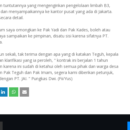
am tuntutannya yang mengenginkan pengelolaan limbah B3,
an menyampaikannya ke kantor pusat yang ada di Jakarta.
ecara detail.
lum saya omongkan ke Pak Yadi dan Pak Kades, boleh atau
aya sampaikan ke pimpinan, disatu sisi karena sifatnya PT.
a.
n sekali, tak terima dengan apa yang di katakan Teguh, kepala
arifikasi yang ia peroleh, " kontrak ini berjalan 1 tahun
hon karena ini sudah di ketahui oleh semua pihak dan warga desa
n Pak Teguh dan Pak Imam, segera kami diberikan petunjuk,
engan PT. JAI. " Pungkas Dwi. (Fii/Yus)