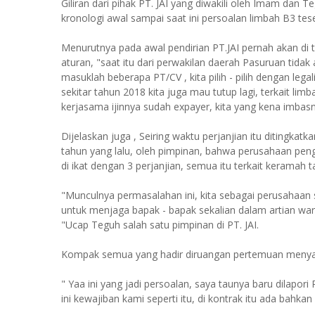
Giliran dari pihak PT. JAI yang diwakili oleh Imam da
kronologi awal sampai saat ini persoalan limbah B3 tes
Menurutnya pada awal pendirian PT.JAI pernah akan di 
aturan, "saat itu dari perwakilan daerah Pasuruan tid
masuklah beberapa PT/CV , kita pilih - pilih dengan lega
sekitar tahun 2018 kita juga mau tutup lagi, terkait lim
kerjasama ijinnya sudah expayer, kita yang kena imbas
Dijelaskan juga , Seiring waktu perjanjian itu ditingkatk
tahun yang lalu, oleh pimpinan, bahwa perusahaan peng
di ikat dengan 3 perjanjian, semua itu terkait kerama
"Munculnya permasalahan ini, kita sebagai perusahaan
untuk menjaga bapak - bapak sekalian dalam artian warga
"Ucap Teguh salah satu pimpinan di PT. JAI.
Kompak semua yang hadir diruangan pertemuan menyat
" Yaa ini yang jadi persoalan, saya taunya baru dilapor
ini kewajiban kami seperti itu, di kontrak itu ada bahka