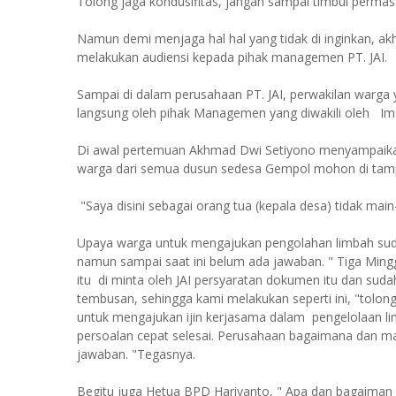
Tolong jaga kondusifitas, jangan sampai timbul permas
Namun demi menjaga hal hal yang tidak di inginkan, a
melakukan audiensi kepada pihak managemen PT. JAI.
Sampai di dalam perusahaan PT. JAI, perwakilan warga 
langsung oleh pihak Managemen yang diwakili oleh I
Di awal pertemuan Akhmad Dwi Setiyono menyampaikan,
warga dari semua dusun sedesa Gempol mohon di tamp
"Saya disini sebagai orang tua (kepala desa) tidak ma
Upaya warga untuk mengajukan pengolahan limbah sudah
namun sampai saat ini belum ada jawaban. " Tiga Min
itu di minta oleh JAI persyaratan dokumen itu dan suda
tembusan, sehingga kami melakukan seperti ini, "tolo
untuk mengajukan ijin kerjasama dalam pengelolaan li
persoalan cepat selesai. Perusahaan bagaimana dan ma
jawaban. "Tegasnya.
Begitu juga Hetua BPD Hariyanto, " Apa dan bagaiman ya