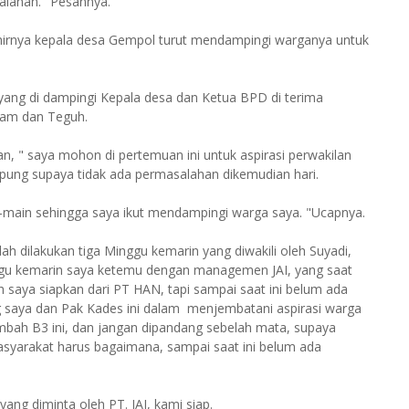
alahan. "Pesannya.
khirnya kepala desa Gempol turut mendampingi warganya untuk
yang di dampingi Kepala desa dan Ketua BPD di terima
mam dan Teguh.
 " saya mohon di pertemuan ini untuk aspirasi perwakilan
ung supaya tidak ada permasalahan dikemudian hari.
in-main sehingga saya ikut mendampingi warga saya. "Ucapnya.
 dilakukan tiga Minggu kemarin yang diwakili oleh Suyadi,
ggu kemarin saya ketemu dengan managemen JAI, yang saat
h saya siapkan dari PT HAN, tapi sampai saat ini belum ada
ng saya dan Pak Kades ini dalam menjembatani aspirasi warga
mbah B3 ini, dan jangan dipandang sebelah mata, supaya
syarakat harus bagaimana, sampai saat ini belum ada
ng diminta oleh PT. JAI, kami siap.