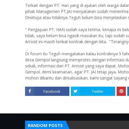
Terkait dengan PT. Han yang di ajukan oleh warga dal
pihak Managemen PT.JAI menyatakan sudah menerima d
Disetujui atau tidaknya Teguh belum bisa menjelaskan s
" Pengajuan PT. HAN sudah saya terima, kenapa ini be
tidak, saya belum bisa ngasik masukan itu, tapi sudah s
Arrosit ini masih terikat kontrak dengan kita. "Terangny
Di forum itu Teguh mengatakan kalau kontraknya 5 tahu
desa Gempol langsung memprotes dengan informasi dan kl
sekali, informasi dari PT. Arrosit yang saya dapat. Mo
Gempol, demi keamanan, agar PT. JAI tetap jaya. Moho
mohon dibantu dan direalisasikan, kami sangat sayang d
Facebook
Twitter
RANDOM POSTS