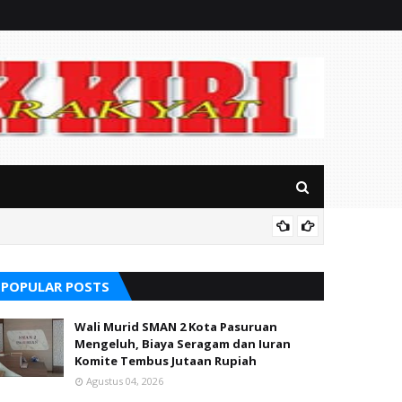
Soal S
alikong
POPULAR POSTS
Wali Murid SMAN 2 Kota Pasuruan
Mengeluh, Biaya Seragam dan Iuran
Komite Tembus Jutaan Rupiah
Agustus 04, 2026