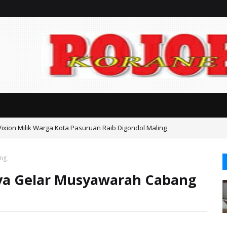
Vixion Milik Warga Kota Pasuruan Raib Digondol Maling
an Kasasi Harus Berdasarkan Fakta, Jangan Sampai Timbul Dugaan Kongk
ang
ya Gelar Musyawarah Cabang