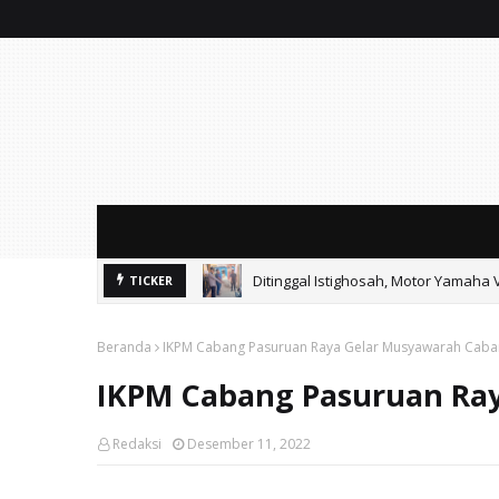
Ditinggal Istighosah, Motor Yamaha 
TICKER
Ayik Suhaya Peringatkan MA: Putus
Beranda
IKPM Cabang Pasuruan Raya Gelar Musyawarah Cab
IKPM Cabang Pasuruan Ra
Redaksi
Desember 11, 2022