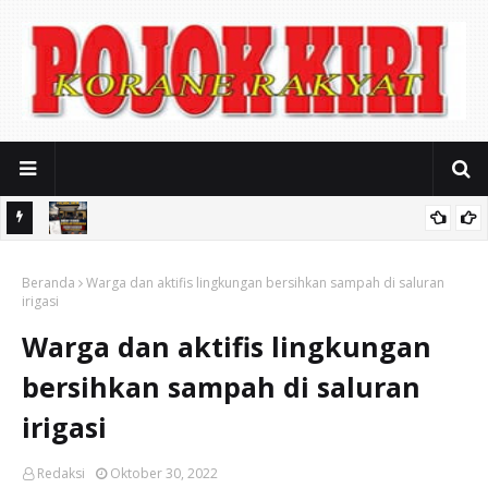
usahaan
Polres Pasuruan Nonjobkan Anggota Reskrim Polsek Beji, Wujud
ak Kerja
Beranda
Komitmen Transparansi Penanganan Dugaan Penganiayaan
Warga dan aktifis lingkungan bersihkan sampah di saluran
irigasi
Warga dan aktifis lingkungan
bersihkan sampah di saluran
irigasi
Redaksi
Oktober 30, 2022