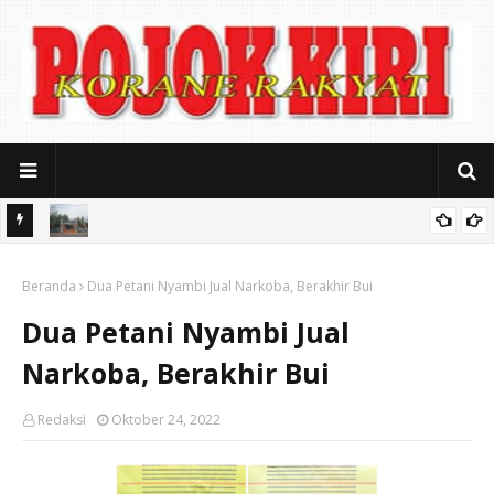
iasi
Mitos Pendidikan Gratis: SMAN 2 Kota Pasuruan Jerat Biaya
Beranda
Seragam Mahal dan Iuran Komite
Dua Petani Nyambi Jual Narkoba, Berakhir Bui
Dua Petani Nyambi Jual
Narkoba, Berakhir Bui
Redaksi
Oktober 24, 2022