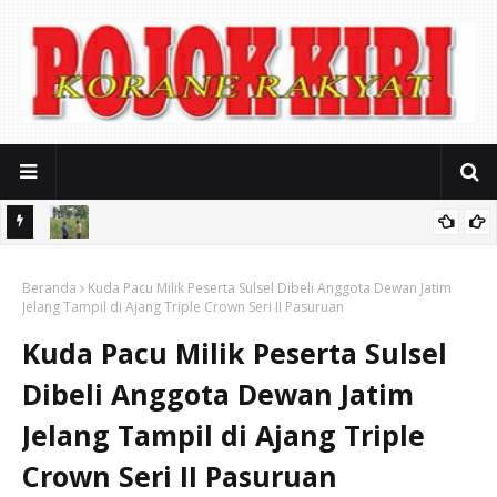
 Wujud
Bhabinkamtibmas Polsek Rembang Pantau Lahan Jagung Warga
aan
Beranda
Dukung Asta Cita Ketahanan Pangan
Kuda Pacu Milik Peserta Sulsel Dibeli Anggota Dewan Jatim
Jelang Tampil di Ajang Triple Crown Seri II Pasuruan
Kuda Pacu Milik Peserta Sulsel
Dibeli Anggota Dewan Jatim
Jelang Tampil di Ajang Triple
Crown Seri II Pasuruan