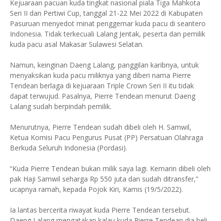
Kejuaraan pacuan kuda tingkat nasional piala Tiga Mahkota
Seri II dan Pertiwi Cup, tanggal 21-22 Mei 2022 di Kabupaten
Pasuruan menyedot minat penggemar kuda pacu di seantero
Indonesia. Tidak terkecuali Lalang Jentak, peserta dan pemilik
kuda pacu asal Makasar Sulawesi Selatan.
Namun, keinginan Daeng Lalang, panggilan karibnya, untuk
menyaksikan kuda pacu miliknya yang diberi nama Pierre
Tendean berlaga di kejuaraan Triple Crown Seri II itu tidak
dapat terwujud. Pasalnya, Pierre Tendean menurut Daeng
Lalang sudah berpindah pemilik.
Menurutnya, Pierre Tendean sudah dibeli oleh H. Samwil,
Ketua Komisi Pacu Pengurus Pusat (PP) Persatuan Olahraga
Berkuda Seluruh Indonesia (Pordasi).
“Kuda Pierre Tendean bukan milik saya lagi. Kemarin dibeli oleh
pak Haji Samwil seharga Rp 550 juta dan sudah ditransfer,”
ucapnya ramah, kepada Pojok Kiri, Kamis (19/5/2022).
Ia lantas bercerita riwayat kuda Pierre Tendean tersebut.
Daeng Lalang mengatakan kalau kuda Pierre Tendean dia beli