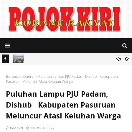
Soal Sound Horeg Karnaval, Muspika Gondangwetan Mediasi
alikong
Beranda
Keresahan Warga
Daerah
Puluhan Lampu PJU Padam, Dishub Kabupaten
Pasuruan Meluncur Atasi Keluhan Warga
Puluhan Lampu PJU Padam,
Dishub Kabupaten Pasuruan
Meluncur Atasi Keluhan Warga
Redaksi
Maret 24, 2022