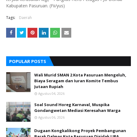
Kabupaten Pasuruan. (Fii/yus)
Tags:
Daerah
POPULAR POSTS
Wali Murid SMAN 2 Kota Pasuruan Mengeluh,
Biaya Seragam dan Iuran Komite Tembus
Jutaan Rupiah
Agustus 04, 2026
Soal Sound Horeg Karnaval, Muspika
Gondangwetan Mediasi Keresahan Warga
Agustus 06, 2026
Dugaan Kongkalikong Proyek Pembangunan
Barak Dalmas Kota Pasuruan Disidak LIRA