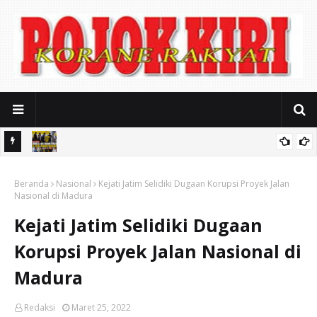
Sarpras
Jersey Baru Persekap U-17 Diluncurkan, Misbakhun Tantang
adishub
Beranda
Pasuruan Cetak Pemain Profesional
Nasional
Kejati Jatim Selidiki Dugaan Korupsi Proyek Jalan
Nasional di Madura
Kejati Jatim Selidiki Dugaan
Korupsi Proyek Jalan Nasional di
Madura
Redaksi
Maret 25, 2022