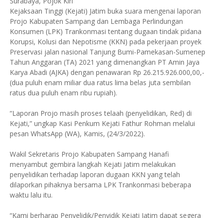
Surabaya, Pojok Kiri
Kejaksaan Tinggi (Kejati) Jatim buka suara mengenai laporan
Projo Kabupaten Sampang dan Lembaga Perlindungan
Konsumen (LPK) Trankonmasi tentang dugaan tindak pidana
Korupsi, Kolusi dan Nepotisme (KKN) pada pekerjaan proyek
Preservasi jalan nasional Tanjung Bumi-Pamekasan-Sumenep
Tahun Anggaran (TA) 2021 yang dimenangkan PT Amin Jaya
Karya Abadi (AJKA) dengan penawaran Rp 26.215.926.000,00,-
(dua puluh enam miliar dua ratus lima belas juta sembilan
ratus dua puluh enam ribu rupiah).
“Laporan Projo masih proses telaah (penyelidikan, Red) di
Kejati,” ungkap Kasi Penkum Kejati Fathur Rohman melalui
pesan WhatsApp (WA), Kamis, (24/3/2022).
Wakil Sekretaris Projo Kabupaten Sampang Hanafi
menyambut gembira langkah Kejati Jatim melakukan
penyelidikan terhadap laporan dugaan KKN yang telah
dilaporkan pihaknya bersama LPK Trankonmasi beberapa
waktu lalu itu.
“Kami berharap Penyelidik/Penyidik Kejati Jatim dapat segera