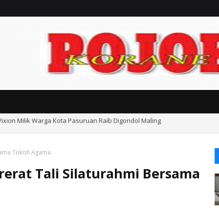
Vixion Milik Warga Kota Pasuruan Raib Digondol Maling
an Kasasi Harus Berdasarkan Fakta, Jangan Sampai Timbul Dugaan Kongk
ersama Tokoh Agama
rerat Tali Silaturahmi Bersama