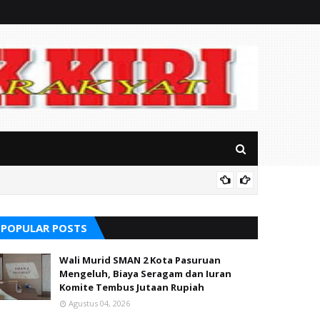
Soal S
alikong
POPULAR POSTS
Wali Murid SMAN 2 Kota Pasuruan
Mengeluh, Biaya Seragam dan Iuran
Komite Tembus Jutaan Rupiah
Agustus 04, 2026