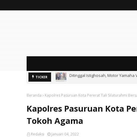
Ditinggal Istighosah, Motor Yamaha 
Ayik Suhaya Peringatkan MA: Putus
TICKER
Beranda
Kapolres Pasuruan Kota Pererat Tali Silaturahmi B
Kapolres Pasuruan Kota Pe
Tokoh Agama
Redaksi
Januari 04, 2022