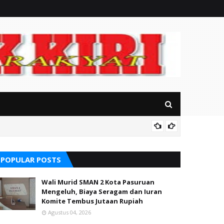
RSUD Ba
POPULAR POSTS
Wali Murid SMAN 2 Kota Pasuruan
Mengeluh, Biaya Seragam dan Iuran
Komite Tembus Jutaan Rupiah
Agustus 04, 2026