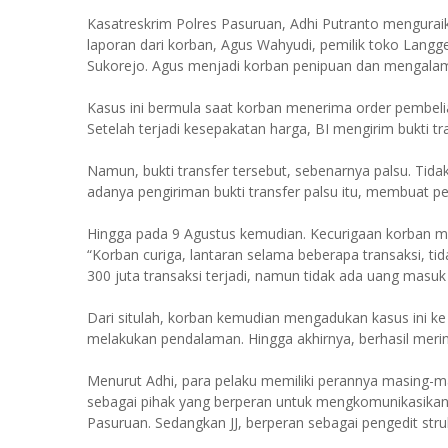
Kasatreskrim Polres Pasuruan, Adhi Putranto menguraik
laporan dari korban, Agus Wahyudi, pemilik toko Lan
Sukorejo. Agus menjadi korban penipuan dan mengalami
Kasus ini bermula saat korban menerima order pembelian
Setelah terjadi kesepakatan harga, BI mengirim bukti t
Namun, bukti transfer tersebut, sebenarnya palsu. Tidak
adanya pengiriman bukti transfer palsu itu, membuat p
Hingga pada 9 Agustus kemudian. Kecurigaan korban mu
“Korban curiga, lantaran selama beberapa transaksi, tid
300 juta transaksi terjadi, namun tidak ada uang masuk 
Dari situlah, korban kemudian mengadukan kasus ini ke 
melakukan pendalaman. Hingga akhirnya, berhasil mering
Menurut Adhi, para pelaku memiliki perannya masing-m
sebagai pihak yang berperan untuk mengkomunikasikan
Pasuruan. Sedangkan JJ, berperan sebagai pengedit stru