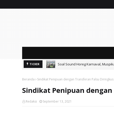
Soal Sound Horeg Karnaval, Muspi
TICKER
Mitos Pendidikan Gratis: SMAN 2 Ko
Beranda
Sindikat Penipuan dengan Transferan Palsu Diringkus
Sindikat Penipuan dengan 
Redaksi
September 13, 2021