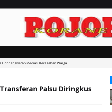
ka Gondangwetan Mediasi Keresahan Warga
ta Pasuruan Jerat Biaya Seragam Mahal dan Iuran Komite
Transferan Palsu Diringkus