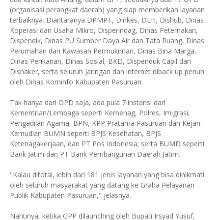
(organisasi perangkat daerah) yang siap memberikan layanan
terbaiknya. Diantaranya DPMPT, Dinkes, DLH, Dishub, Dinas
Koperasi dan Usaha Mikro, Disperindag, Dinas Peternakan,
Dispendik, Dinas PU Sumber Daya Air dan Tata Ruang, Dinas
Perumahan dan Kawasan Permukiman, Dinas Bina Marga,
Dinas Perikanan, Dinas Sosial, BKD, Dispenduk Capil dan
Disnaker, serta seluruh jaringan dan internet diback up penuh
oleh Dinas Kominfo Kabupaten Pasuruan.
Tak hanya dari OPD saja, ada pula 7 instansi dari
Kementrian/Lembaga seperti Kemenag, Polres, Imigrasi,
Pengadilan Agama, BPN, KPP Pratama Pasuruan dan Kejari.
Kemudian BUMN seperti BPJS Kesehatan, BPJS
Ketenagakerjaan, dan PT Pos Indonesia; serta BUMD seperti
Bank Jatim dan PT Bank Pembangunan Daerah Jatim.
"Kalau ditotal, lebih dari 181 jenis layanan yang bisa dinikmati
oleh seluruh masyarakat yang datang ke Graha Pelayanan
Publik Kabupaten Pasuruan," jelasnya.
Nantinya, ketika GPP dilaunching oleh Bupati Irsyad Yusuf,