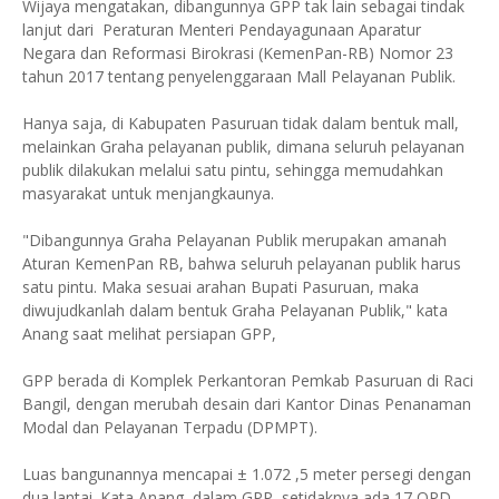
Wijaya mengatakan, dibangunnya GPP tak lain sebagai tindak
lanjut dari Peraturan Menteri Pendayagunaan Aparatur
Negara dan Reformasi Birokrasi (KemenPan-RB) Nomor 23
tahun 2017 tentang penyelenggaraan Mall Pelayanan Publik.
Hanya saja, di Kabupaten Pasuruan tidak dalam bentuk mall,
melainkan Graha pelayanan publik, dimana seluruh pelayanan
publik dilakukan melalui satu pintu, sehingga memudahkan
masyarakat untuk menjangkaunya.
"Dibangunnya Graha Pelayanan Publik merupakan amanah
Aturan KemenPan RB, bahwa seluruh pelayanan publik harus
satu pintu. Maka sesuai arahan Bupati Pasuruan, maka
diwujudkanlah dalam bentuk Graha Pelayanan Publik," kata
Anang saat melihat persiapan GPP,
GPP berada di Komplek Perkantoran Pemkab Pasuruan di Raci
Bangil, dengan merubah desain dari Kantor Dinas Penanaman
Modal dan Pelayanan Terpadu (DPMPT).
Luas bangunannya mencapai ± 1.072 ,5 meter persegi dengan
dua lantai. Kata Anang, dalam GPP, setidaknya ada 17 OPD