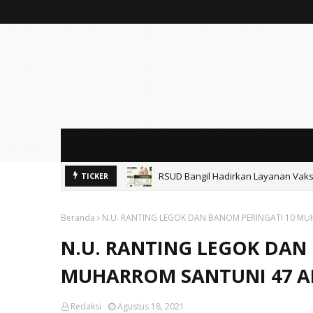
RSUD Bangil Hadirkan Layanan Vaksi
TICKER
Beranda
N.U. RANTING LEGOK DAN BANOM PERINGATI 10 MU
N.U. RANTING LEGOK DAN
MUHARROM SANTUNI 47 A
Redaksi
Agustus 18, 2021