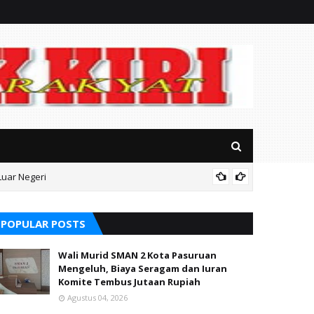
Luar Negeri
Terungk
POPULAR POSTS
Wali Murid SMAN 2 Kota Pasuruan
Mengeluh, Biaya Seragam dan Iuran
Komite Tembus Jutaan Rupiah
Agustus 04, 2026