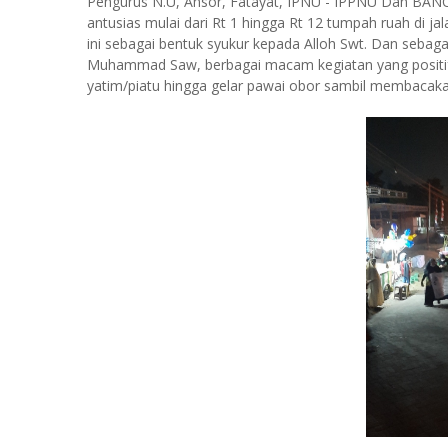
Pengurus N.U, Ansor, Fatayat, IPNU - IPPNU Dan BAN
antusias mulai dari Rt 1 hingga Rt 12 tumpah ruah di 
ini sebagai bentuk syukur kepada Alloh Swt. Dan sebag
Muhammad Saw, berbagai macam kegiatan yang positif 
yatim/piatu hingga gelar pawai obor sambil membacakan