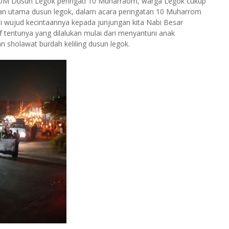
OM Dusun Legok peringati 10 Muharraom, warga Legok cukup
jalan utama dusun legok, dalam acara peringatan 10 Muharrom
ai wujud kecintaannya kepada junjungan kita Nabi Besar
tentunya yang dilalukan mulai dari menyantuni anak
 sholawat burdah keliling dusun legok.