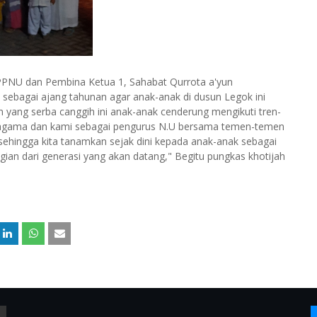
 IPPNU dan Pembina Ketua 1, Sahabat Qurrota a'yun
 sebagai ajang tahunan agar anak-anak di dusun Legok ini
n yang serba canggih ini anak-anak cenderung mengikuti tren-
n agama dan kami sebagai pengurus N.U bersama temen-temen
 sehingga kita tanamkan sejak dini kepada anak-anak sebagai
ian dari generasi yang akan datang," Begitu pungkas khotijah