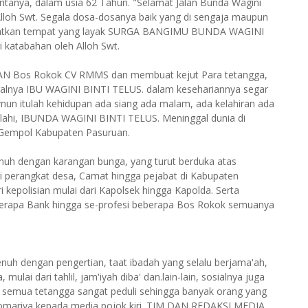
ritanya, dalam usia 62 Tahun. "Selamat Jalan Bunda Wagini
Alloh Swt. Segala dosa-dosanya baik yang di sengaja maupun
ndapatkan tempat yang layak SURGA BANGIMU BUNDA WAGINI
i katabahan oleh Alloh Swt.
WAN Bos Rokok CV RMMS dan membuat kejut Para tetangga,
nggalnya IBU WAGINI BINTI TELUS. dalam kesehariannya segar
mun itulah kehidupan ada siang ada malam, ada kelahiran ada
 ilahi, IBUNDA WAGINI BINTI TELUS. Meninggal dunia di
 Gempol Kabupaten Pasuruan.
nuh dengan karangan bunga, yang turut berduka atas
 perangkat desa, Camat hingga pejabat di Kabupaten
i kepolisian mulai dari Kapolsek hingga Kapolda. Serta
erapa Bank hingga se-profesi beberapa Bos Rokok semuanya
uh dengan pengertian, taat ibadah yang selalu berjama'ah,
ulai dari tahlil, jam'iyah diba' dan.lain-lain, sosialnya juga
 semua tetangga sangat peduli sehingga banyak orang yang
 Komariya kepada media pojok kiri. TIM DAN REDAKSI MEDIA