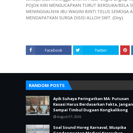
POJOK KIRI MENGUCAPKAN TURUT BERDUKA/BELA 
MENINGGALNYA IBU WAGINI BINTI TELUS SEMOGA A
MENDAPATKAN SURGA DISISI ALLOH SWT. (Ony).
Facebook
Twitter
RANDOM POSTS
Ayik Suhaya Peringatkan MA: Putusan
Kasasi Harus Berdasarkan Fakta, Jangan
Sampai Timbul Dugaan Kongkalikong
August 07, 2026
Soal Sound Horeg Karnaval, Muspika