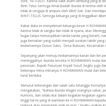
sore, 16/7/2021. Karena sakit asam lambung yang di de
Binti Telus Semoga Amal ibadah Bunda di terima oleh 
tidak di sengaja di ampuni oleh Alloh Swt. Dan me
BINTI TELUS. Semoga keluarga yang di tinggalkan diber
Kabar duka ini menyelimuti keluarga besar H ROHMA
karena tidak di sangka dan tidak di nyana, atas Meni
bugar tanpa menunjukkan tanda-tanda yang berarti, na
juga kematian yang sudah menjadi suratan takdir yang
kediamannya Dusun Sukci, Desa Bulusari, Kecamatan
Sepanjang jalan menuju kediamannya kanan dan kiri pe
meninggalnya ibunda tercinta H ROHMAWAN mulai dari
pasuruan, Bupati Pasuruan Irsyad Yusuf, begitu juga dar
beberapa mitra-mitranya H ROHMAWAN mulai dari beb
turut berduka.
Menurut keterangan dari salah satu tetangga Komariya
mengatakan, "Bahwa ibunda Wagini orangnya sabar, pen
humoris, dan selalu ikut dalam kegiatan-kegiatan agama, m
tinggi hal ini yang di wariskan ke H ROHMAWAN kepada
terkejut atas meninggal umik ini mas," begitu ungkap