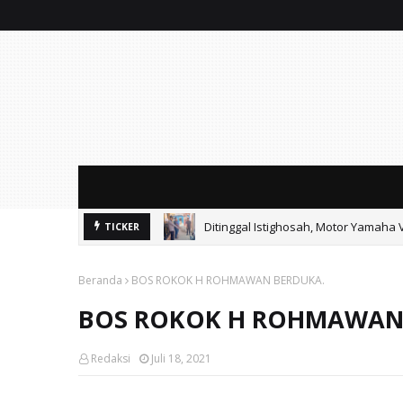
Ditinggal Istighosah, Motor Yamaha 
TICKER
Ayik Suhaya Peringatkan MA: Putus
Beranda
BOS ROKOK H ROHMAWAN BERDUKA.
BOS ROKOK H ROHMAWAN
Redaksi
Juli 18, 2021