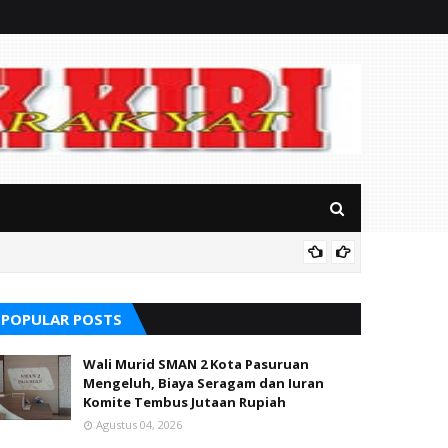
Soal S
alikong
POPULAR POSTS
Wali Murid SMAN 2 Kota Pasuruan
Mengeluh, Biaya Seragam dan Iuran
Komite Tembus Jutaan Rupiah
Agustus 04, 2026