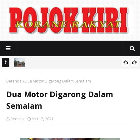
iasi
Mitos Pendidikan Gratis: SMAN 2 Kota Pasuruan Jerat Biaya
Beranda
Seragam Mahal dan Iuran Komite
Dua Motor Digarong Dalam Semalam
Dua Motor Digarong Dalam
Semalam
Redaksi
Mei 17, 2021