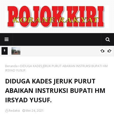
iasi
Mitos Pendidikan Gratis: SMAN 2 Kota Pasuruan Jerat Biaya
Beranda
Seragam Mahal dan Iuran Komite
DIDUGA KADES JERUK PURUT ABAIKAN INSTRUKSI BUPATI HM
IRSYAD YUSUF.
DIDUGA KADES JERUK PURUT
ABAIKAN INSTRUKSI BUPATI HM
IRSYAD YUSUF.
Redaksi
Mei 24, 2021