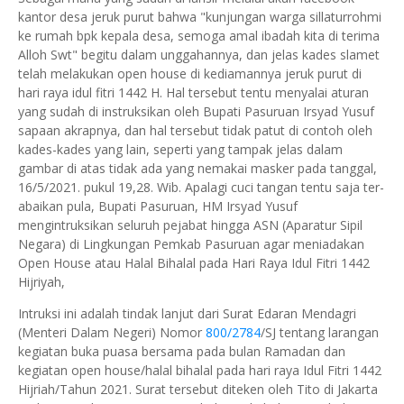
kantor desa jeruk purut bahwa "kunjungan warga sillaturrohmi
ke rumah bpk kepala desa, semoga amal ibadah kita di terima
Alloh Swt" begitu dalam unggahannya, dan jelas kades slamet
telah melakukan open house di kediamannya jeruk purut di
hari raya idul fitri 1442 H. Hal tersebut tentu menyalai aturan
yang sudah di instruksikan oleh Bupati Pasuruan Irsyad Yusuf
sapaan akrapnya, dan hal tersebut tidak patut di contoh oleh
kades-kades yang lain, seperti yang tampak jelas dalam
gambar di atas tidak ada yang nemakai masker pada tanggal,
16/5/2021. pukul 19,28. Wib. Apalagi cuci tangan tentu saja ter-
abaikan pula, Bupati Pasuruan, HM Irsyad Yusuf
mengintruksikan seluruh pejabat hingga ASN (Aparatur Sipil
Negara) di Lingkungan Pemkab Pasuruan agar meniadakan
Open House atau Halal Bihalal pada Hari Raya Idul Fitri 1442
Hijriyah,
Intruksi ini adalah tindak lanjut dari Surat Edaran Mendagri
(Menteri Dalam Negeri) Nomor
800/2784
/SJ tentang larangan
kegiatan buka puasa bersama pada bulan Ramadan dan
kegiatan open house/halal bihalal pada hari raya Idul Fitri 1442
Hijriah/Tahun 2021. Surat tersebut diteken oleh Tito di Jakarta