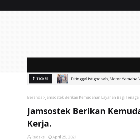
Ditinggal Istighosah, Motor Yamaha 
TICKER
Beranda
Jamsostek Berikan Kemudahan Layanan Bagi Tenaga 
Jamsostek Berikan Kemud
Kerja.
Redaksi
April 25, 2021