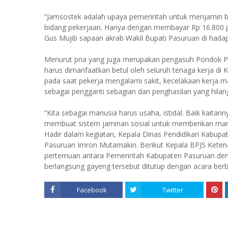
“Jamsostek adalah upaya pemerintah untuk menjamin b
bidang pekerjaan. Hanya dengan membayar Rp 16.800 p
Gus Mujib sapaan akrab Wakil Bupati Pasuruan di hada
Menurut pria yang juga merupakan pengasuh Pondok Pe
harus dimanfaatkan betul oleh seluruh tenaga kerja di
pada saat pekerja mengalami sakit, kecelakaan kerja 
sebagai pengganti sebagian dari penghasilan yang hila
“Kita sebagai manusia harus usaha, istidal. Baik kait
membuat sistem jaminan sosial untuk memberikan manfa
Hadir dalam kegiatan, Kepala Dinas Pendidikan Kabupa
Pasuruan Imron Mutamakin. Berikut Kepala BPJS Keten
pertemuan antara Pemerintah Kabupaten Pasuruan den
berlangsung gayeng tersebut ditutup dengan acara ber
Facebook
Twitter