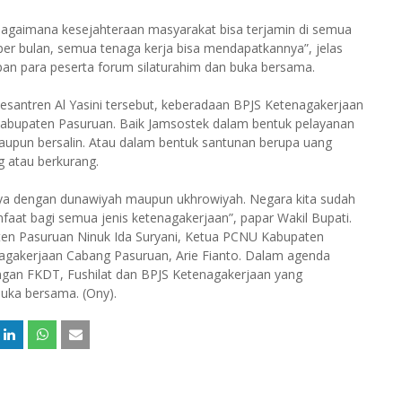
agaimana kesejahteraan masyarakat bisa terjamin di semua
er bulan, semua tenaga kerja bisa mendapatkannya”, jelas
pan para peserta forum silaturahim dan buka bersama.
santren Al Yasini tersebut, keberadaan BPJS Ketenagakerjaan
 Kabupaten Pasuruan. Baik Jamsostek dalam bentuk pelayanan
maupun bersalin. Atau dalam bentuk santunan berupa uang
ng atau berkurang.
annya dengan dunawiyah maupun ukhrowiyah. Negara kita sudah
at bagi semua jenis ketenagakerjaan”, papar Wakil Bupati.
ten Pasuruan Ninuk Ida Suryani, Ketua PCNU Kabupaten
agakerjaan Cabang Pasuruan, Arie Fianto. Dalam agenda
gan FKDT, Fushilat dan BPJS Ketenagakerjaan yang
buka bersama. (Ony).