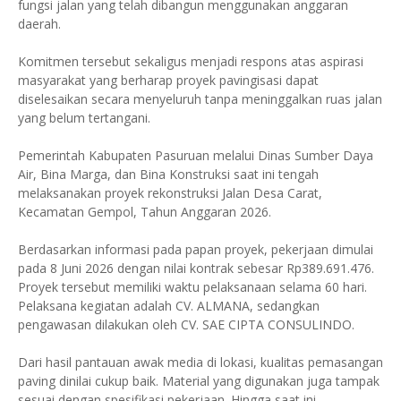
fungsi jalan yang telah dibangun menggunakan anggaran
daerah.
Komitmen tersebut sekaligus menjadi respons atas aspirasi
masyarakat yang berharap proyek pavingisasi dapat
diselesaikan secara menyeluruh tanpa meninggalkan ruas jalan
yang belum tertangani.
Pemerintah Kabupaten Pasuruan melalui Dinas Sumber Daya
Air, Bina Marga, dan Bina Konstruksi saat ini tengah
melaksanakan proyek rekonstruksi Jalan Desa Carat,
Kecamatan Gempol, Tahun Anggaran 2026.
Berdasarkan informasi pada papan proyek, pekerjaan dimulai
pada 8 Juni 2026 dengan nilai kontrak sebesar Rp389.691.476.
Proyek tersebut memiliki waktu pelaksanaan selama 60 hari.
Pelaksana kegiatan adalah CV. ALMANA, sedangkan
pengawasan dilakukan oleh CV. SAE CIPTA CONSULINDO.
Dari hasil pantauan awak media di lokasi, kualitas pemasangan
paving dinilai cukup baik. Material yang digunakan juga tampak
sesuai dengan spesifikasi pekerjaan. Hingga saat ini,