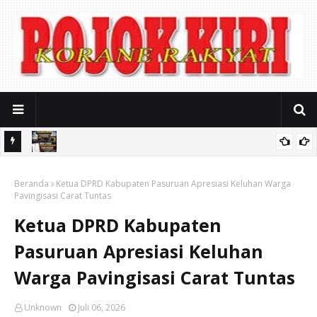
usahaan
Polres Pasuruan Nonjobkan Anggota Reskrim Polsek Beji, Wujud
ak Kerja
Beranda
Komitmen Transparansi Penanganan Dugaan Penganiayaan
Ketua DPRD Kabupaten Pasuruan Apresiasi Keluhan Warga
Pavingisasi Carat Tuntas
Ketua DPRD Kabupaten
Pasuruan Apresiasi Keluhan
Warga Pavingisasi Carat Tuntas
Unknown
Juli 06, 2026