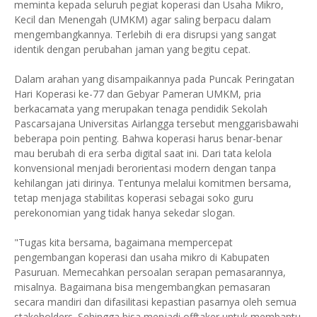
meminta kepada seluruh pegiat koperasi dan Usaha Mikro,
Kecil dan Menengah (UMKM) agar saling berpacu dalam
mengembangkannya. Terlebih di era disrupsi yang sangat
identik dengan perubahan jaman yang begitu cepat.
Dalam arahan yang disampaikannya pada Puncak Peringatan
Hari Koperasi ke-77 dan Gebyar Pameran UMKM, pria
berkacamata yang merupakan tenaga pendidik Sekolah
Pascarsajana Universitas Airlangga tersebut menggarisbawahi
beberapa poin penting. Bahwa koperasi harus benar-benar
mau berubah di era serba digital saat ini. Dari tata kelola
konvensional menjadi berorientasi modern dengan tanpa
kehilangan jati dirinya. Tentunya melalui komitmen bersama,
tetap menjaga stabilitas koperasi sebagai soko guru
perekonomian yang tidak hanya sekedar slogan.
"Tugas kita bersama, bagaimana mempercepat
pengembangan koperasi dan usaha mikro di Kabupaten
Pasuruan. Memecahkan persoalan serapan pemasarannya,
misalnya. Bagaimana bisa mengembangkan pemasaran
secara mandiri dan difasilitasi kepastian pasarnya oleh semua
stakeholders. Sehingga bisa menjadi offtaker untuk membantu