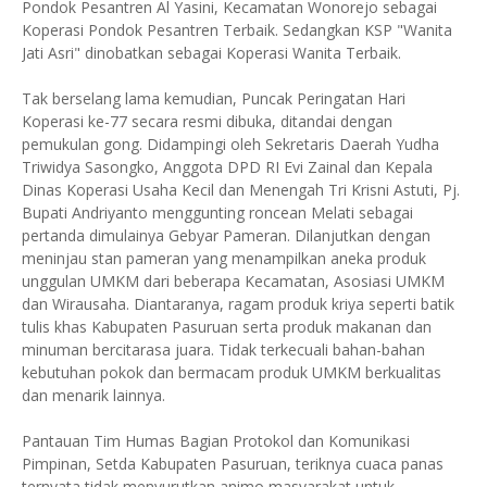
Pondok Pesantren Al Yasini, Kecamatan Wonorejo sebagai
Koperasi Pondok Pesantren Terbaik. Sedangkan KSP "Wanita
Jati Asri" dinobatkan sebagai Koperasi Wanita Terbaik.
Tak berselang lama kemudian, Puncak Peringatan Hari
Koperasi ke-77 secara resmi dibuka, ditandai dengan
pemukulan gong. Didampingi oleh Sekretaris Daerah Yudha
Triwidya Sasongko, Anggota DPD RI Evi Zainal dan Kepala
Dinas Koperasi Usaha Kecil dan Menengah Tri Krisni Astuti, Pj.
Bupati Andriyanto menggunting roncean Melati sebagai
pertanda dimulainya Gebyar Pameran. Dilanjutkan dengan
meninjau stan pameran yang menampilkan aneka produk
unggulan UMKM dari beberapa Kecamatan, Asosiasi UMKM
dan Wirausaha. Diantaranya, ragam produk kriya seperti batik
tulis khas Kabupaten Pasuruan serta produk makanan dan
minuman bercitarasa juara. Tidak terkecuali bahan-bahan
kebutuhan pokok dan bermacam produk UMKM berkualitas
dan menarik lainnya.
Pantauan Tim Humas Bagian Protokol dan Komunikasi
Pimpinan, Setda Kabupaten Pasuruan, teriknya cuaca panas
ternyata tidak menyurutkan animo masyarakat untuk