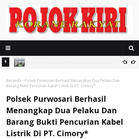
Soal Sound Horeg Karnaval, Muspika Gondangwetan Mediasi
alikong
Beranda
Keresahan Warga
Polsek Purwosari Berhasil Menangkap Dua Pelaku Dan
Barang Bukti Pencurian Kabel Listrik Di PT. Cimory*
Polsek Purwosari Berhasil
Menangkap Dua Pelaku Dan
Barang Bukti Pencurian Kabel
Listrik Di PT. Cimory*