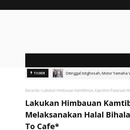
Ditinggal Istighosah, Motor Yamaha 
TICKER
Ayik Suhaya Peringatkan MA: Putus
Beranda
Lakukan Himbauan Kamtibmas, Kapolres Pasuruan Me
Lakukan Himbauan Kamtib
Melaksanakan Halal Bihal
To Cafe*