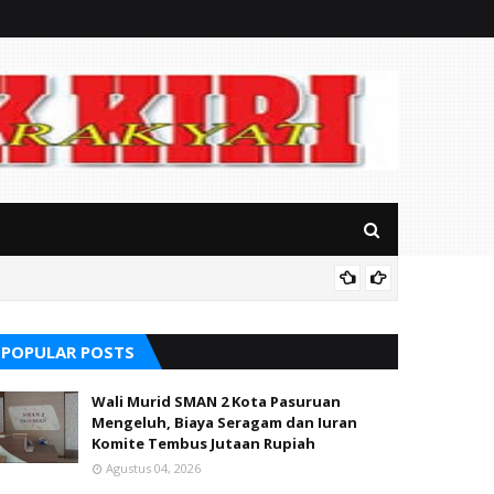
Soal S
alikong
POPULAR POSTS
Wali Murid SMAN 2 Kota Pasuruan
Mengeluh, Biaya Seragam dan Iuran
Komite Tembus Jutaan Rupiah
Agustus 04, 2026