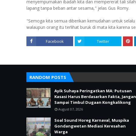
menyempurnakan ibadah kita dan mempererat tali silah
lapang tanpa beban antar sesama," jelas Gus Romy.
"Semoga kita semua diberikan kemudahan untuk selalu
walaupun orang itu terlihat buruk di mata kita karena s
Facebook
Twitter
RANDOM POSTS
Ayik Suhaya Peringatkan MA: Putusan
Kasasi Harus Berdasarkan Fakta, Jangan
Sampai Timbul Dugaan Kongkalikong
August 07, 2026
Soal Sound Horeg Karnaval, Muspika
Gondangwetan Mediasi Keresahan
Warga