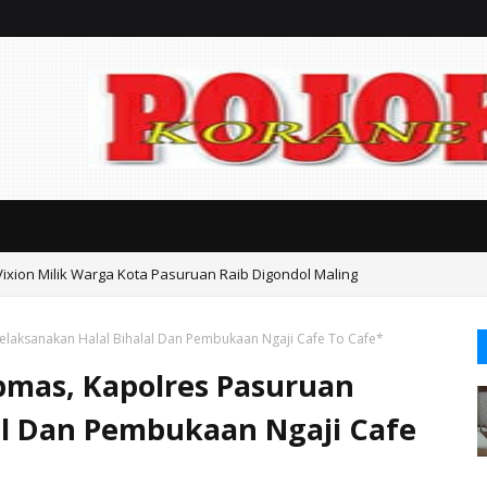
Vixion Milik Warga Kota Pasuruan Raib Digondol Maling
an Kasasi Harus Berdasarkan Fakta, Jangan Sampai Timbul Dugaan Kongk
laksanakan Halal Bihalal Dan Pembukaan Ngaji Cafe To Cafe*
mas, Kapolres Pasuruan
al Dan Pembukaan Ngaji Cafe