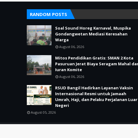
RANDOM POSTS
Soal Sound Horeg Karnaval, Muspika
Gondangwetan Mediasi Keresahan
Warga
August 06, 2026
Mitos Pendidikan Gratis: SMAN 2 Kota
Pasuruan Jerat Biaya Seragam Mahal da
Iuran Komite
August 06, 2026
RSUD Bangil Hadirkan Layanan Vaksin
Internasional Resmi untuk Jamaah
Umrah, Haji, dan Pelaku Perjalanan Luar
Negeri
August 05, 2026
Copyright ©
2026
POJOK KIRI PASURUAN