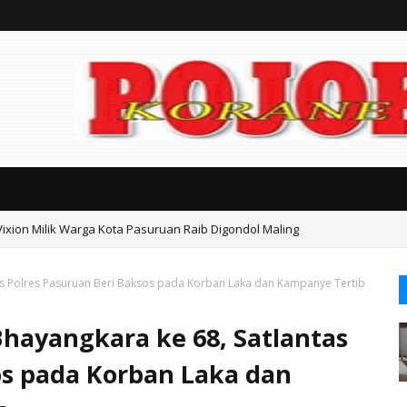
Vixion Milik Warga Kota Pasuruan Raib Digondol Maling
an Kasasi Harus Berdasarkan Fakta, Jangan Sampai Timbul Dugaan Kongk
tas Polres Pasuruan Beri Baksos pada Korban Laka dan Kampanye Tertib
Bhayangkara ke 68, Satlantas
os pada Korban Laka dan