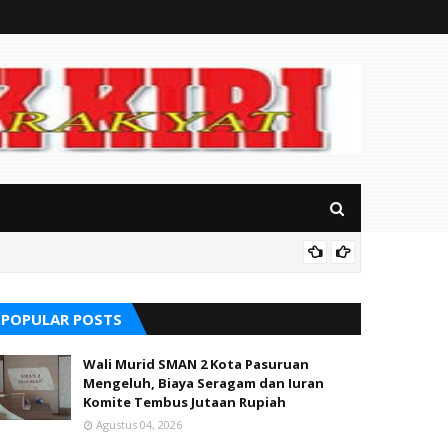
Soal S
alikong
POPULAR POSTS
Wali Murid SMAN 2 Kota Pasuruan
Mengeluh, Biaya Seragam dan Iuran
Komite Tembus Jutaan Rupiah
Agustus 04, 2026