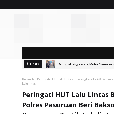
Ditinggal Istighosah, Motor Yamaha 
TICKER
Ayik Suhaya Peringatkan MA: Putus
Beranda
Peringati HUT Lalu Lintas Bhayangkara ke 68, Satlan
Lalulintas.
Peringati HUT Lalu Lintas 
Polres Pasuruan Beri Baks