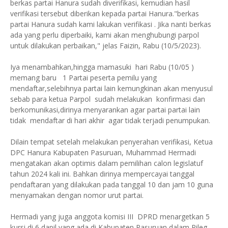
berkas partai Hanura sudah diverifikasi, kemudian hasil
verifikasi tersebut diberikan kepada partai Hanura."berkas
partai Hanura sudah kami lakukan verifikasi . Jika nanti berkas
ada yang perlu diperbaiki, kami akan menghubungi parpol
untuk dilakukan perbaikan," jelas Faizin, Rabu (10/5/2023).
Iya menambahkan,hingga mamasuki hari Rabu (10/05 )
memang baru 1 Partai peserta pemilu yang
mendaftar,selebihnya partai lain kemungkinan akan menyusul
sebab para ketua Parpol sudah melakukan konfirmasi dan
berkomunikasi,dirinya menyarankan agar partai partai lain
tidak mendaftar di hari akhir agar tidak terjadi penumpukan.
Dilain tempat setelah melakukan penyerahan verifikasi, Ketua
DPC Hanura Kabupaten Pasuruan, Muhammad Hermadi
mengatakan akan optimis dalam pemilihan calon legislatuf
tahun 2024 kali ini. Bahkan dirinya mempercayai tanggal
pendaftaran yang dilakukan pada tanggal 10 dan jam 10 guna
menyamakan dengan nomor urut partai.
Hermadi yang juga anggota komisi III DPRD menargetkan 5
kursi di 6 dapil yang ada di Kabupaten Pasuruan dalam Pileg