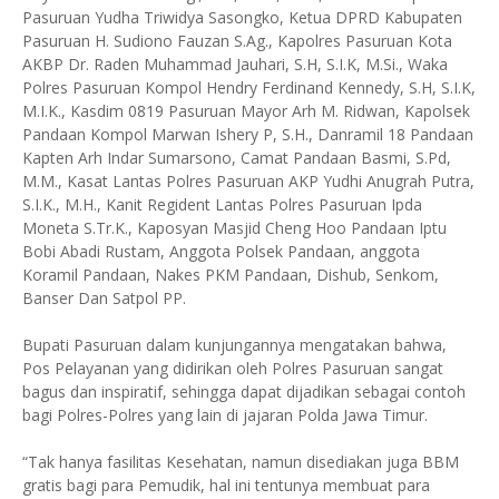
Pasuruan Yudha Triwidya Sasongko, Ketua DPRD Kabupaten
Pasuruan H. Sudiono Fauzan S.Ag., Kapolres Pasuruan Kota
AKBP Dr. Raden Muhammad Jauhari, S.H, S.I.K, M.Si., Waka
Polres Pasuruan Kompol Hendry Ferdinand Kennedy, S.H, S.I.K,
M.I.K., Kasdim 0819 Pasuruan Mayor Arh M. Ridwan, Kapolsek
Pandaan Kompol Marwan Ishery P, S.H., Danramil 18 Pandaan
Kapten Arh Indar Sumarsono, Camat Pandaan Basmi, S.Pd,
M.M., Kasat Lantas Polres Pasuruan AKP Yudhi Anugrah Putra,
S.I.K., M.H., Kanit Regident Lantas Polres Pasuruan Ipda
Moneta S.Tr.K., Kaposyan Masjid Cheng Hoo Pandaan Iptu
Bobi Abadi Rustam, Anggota Polsek Pandaan, anggota
Koramil Pandaan, Nakes PKM Pandaan, Dishub, Senkom,
Banser Dan Satpol PP.
Bupati Pasuruan dalam kunjungannya mengatakan bahwa,
Pos Pelayanan yang didirikan oleh Polres Pasuruan sangat
bagus dan inspiratif, sehingga dapat dijadikan sebagai contoh
bagi Polres-Polres yang lain di jajaran Polda Jawa Timur.
“Tak hanya fasilitas Kesehatan, namun disediakan juga BBM
gratis bagi para Pemudik, hal ini tentunya membuat para