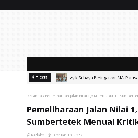
Ayik Suhaya Peringatkan MA: Putus
TICKER
Soal Sound Horeg Karnaval, Muspi
Beranda
Pemeliharaan Jalan Nilai 1,6 M. Jerukpurut - Sumberte
Pemeliharaan Jalan Nilai 1,
Sumbertetek Menuai Kriti
Redaksi
Februari 10, 2023