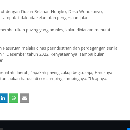
Purut dengan Dusun Belahan Nongko, Desa Wonosunyo,
 tampak tidak ada kelanjutan pengerjaan jalan.
 membetulkan paving yang ambles, kalau dibiarkan menurut
asuruan melalui dinas perindustrian dan perdagangan senilai
akhir Desember tahun 2022. Kenyataannya sampai bulan
an.
rintah daerah, "apakah paving cukup begitusaja, Harusnya
ditancapkan haruse di cor samping sampingnya. "Ucapnya.