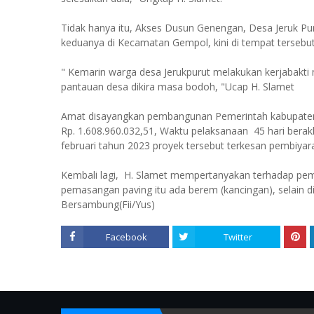
Tidak hanya itu, Akses Dusun Genengan, Desa Jeruk 
keduanya di Kecamatan Gempol, kini di tempat tersebut
" Kemarin warga desa Jerukpurut melakukan kerjabakti
pantauan desa dikira masa bodoh, "Ucap H. Slamet
Amat disayangkan pembangunan Pemerintah kabupaten P
Rp. 1.608.960.032,51, Waktu pelaksanaan 45 hari ber
februari tahun 2023 proyek tersebut terkesan pembiyar
Kembali lagi, H. Slamet mempertanyakan terhadap peme
pemasangan paving itu ada berem (kancingan), selain 
Bersambung(Fii/Yus)
Facebook
Twitter