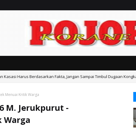
an Kasasi Harus Berdasarkan Fakta, Jangan Sampai Timbul Dugaan Kongk
ka Gondangwetan Mediasi Keresahan Warga
tek Menuai Kritik Warga
6 M. Jerukpurut -
k Warga