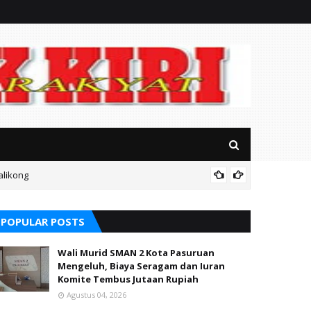
alikong
Mitos P
POPULAR POSTS
Wali Murid SMAN 2 Kota Pasuruan
Mengeluh, Biaya Seragam dan Iuran
Komite Tembus Jutaan Rupiah
Agustus 04, 2026