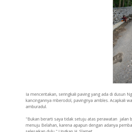
Ia menceritakan, seringkali paving yang ada di dusun 
kancingannya mberodol, pavingnya ambles. Acapkali w
amburadul.
"Bukan berarti saya tidak setuju atas perawatan jalan b
menuju Belahan, karena apapun dengan adanya pemban
selesaikan dulu," Ungkap H. Slamet.