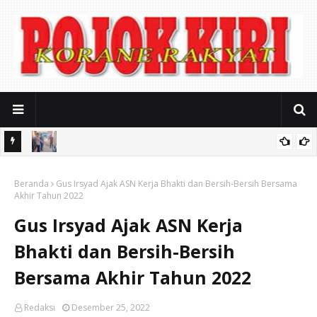
usahaan
Ditinggal Istighosah, Motor Yamaha Vixion Milik Warga Kota
ak Kerja
Beranda
Pasuruan Raib Digondol Maling
Gus Irsyad Ajak ASN Kerja Bhakti dan Bersih-Bersih Bersama
Akhir Tahun 2022
Gus Irsyad Ajak ASN Kerja
Bhakti dan Bersih-Bersih
Bersama Akhir Tahun 2022
Redaksi
Desember 25, 2022