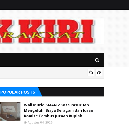
RSUD Ba
POPULAR POSTS
Wali Murid SMAN 2 Kota Pasuruan
Mengeluh, Biaya Seragam dan Iuran
Komite Tembus Jutaan Rupiah
Agustus 04, 2026