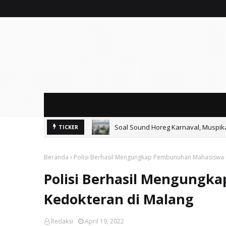
Soal Sound Horeg Karnaval, Muspi
TICKER
Beranda
Polisi Berhasil Mengungkap Pembunuhan Mahasiswa 
Polisi Berhasil Mengung
Kedokteran di Malang
Redaksi
April 19, 2022