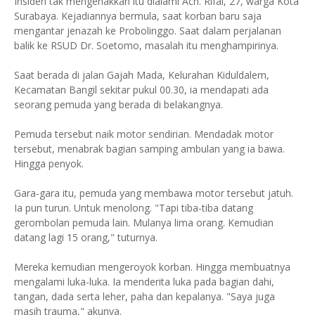
Insiden tak mengenakkan itu dialami Ach. Rifai, 27, warga Kota
Surabaya. Kejadiannya bermula, saat korban baru saja
mengantar jenazah ke Probolinggo. Saat dalam perjalanan
balik ke RSUD Dr. Soetomo, masalah itu menghampirinya.
Saat berada di jalan Gajah Mada, Kelurahan Kiduldalem,
Kecamatan Bangil sekitar pukul 00.30, ia mendapati ada
seorang pemuda yang berada di belakangnya.
Pemuda tersebut naik motor sendirian. Mendadak motor
tersebut, menabrak bagian samping ambulan yang ia bawa.
Hingga penyok.
Gara-gara itu, pemuda yang membawa motor tersebut jatuh.
Ia pun turun. Untuk menolong. "Tapi tiba-tiba datang
gerombolan pemuda lain. Mulanya lima orang. Kemudian
datang lagi 15 orang," tuturnya.
Mereka kemudian mengeroyok korban. Hingga membuatnya
mengalami luka-luka. Ia menderita luka pada bagian dahi,
tangan, dada serta leher, paha dan kepalanya. "Saya juga
masih trauma," akunya.