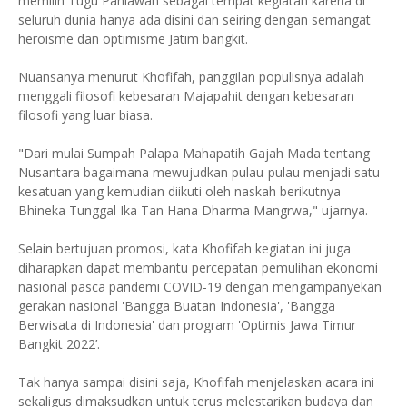
memilih Tugu Pahlawan sebagai tempat kegiatan karena di
seluruh dunia hanya ada disini dan seiring dengan semangat
heroisme dan optimisme Jatim bangkit.
Nuansanya menurut Khofifah, panggilan populisnya adalah
menggali filosofi kebesaran Majapahit dengan kebesaran
filosofi yang luar biasa.
"Dari mulai Sumpah Palapa Mahapatih Gajah Mada tentang
Nusantara bagaimana mewujudkan pulau-pulau menjadi satu
kesatuan yang kemudian diikuti oleh naskah berikutnya
Bhineka Tunggal Ika Tan Hana Dharma Mangrwa," ujarnya.
Selain bertujuan promosi, kata Khofifah kegiatan ini juga
diharapkan dapat membantu percepatan pemulihan ekonomi
nasional pasca pandemi COVID-19 dengan mengampanyekan
gerakan nasional 'Bangga Buatan Indonesia', 'Bangga
Berwisata di Indonesia' dan program 'Optimis Jawa Timur
Bangkit 2022’.
Tak hanya sampai disini saja, Khofifah menjelaskan acara ini
sekaligus dimaksudkan untuk terus melestarikan budaya dan