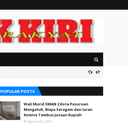
alikong
Mitos P
POPULAR POSTS
Wali Murid SMAN 2 Kota Pasuruan
Mengeluh, Biaya Seragam dan Iuran
Komite Tembus Jutaan Rupiah
Agustus 04, 2026