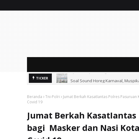
Ayik Suhaya Peringatkan MA: Putus
Soal Sound Horeg Karnaval, Muspi
TICKER
Beranda
Tni-Polri
Jumat Berkah KasatIantas Polres Pasuruan 
Covid 19
Jumat Berkah KasatIantas 
bagi Masker dan Nasi Kota 