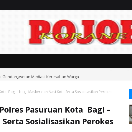
an Kasasi Harus Berdasarkan Fakta, Jangan Sampai Timbul Dugaan Kongk
ka Gondangwetan Mediasi Keresahan Warga
Kota Bagi – bagi Masker dan Nasi Kota Serta Sosialisasikan Perokes
Polres Pasuruan Kota Bagi –
Serta Sosialisasikan Perokes