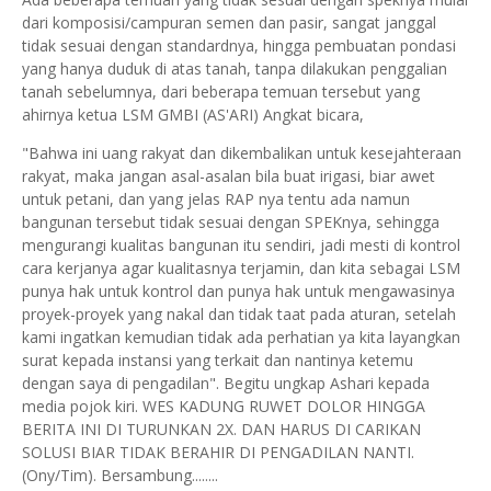
dari komposisi/campuran semen dan pasir, sangat janggal
tidak sesuai dengan standardnya, hingga pembuatan pondasi
yang hanya duduk di atas tanah, tanpa dilakukan penggalian
tanah sebelumnya, dari beberapa temuan tersebut yang
ahirnya ketua LSM GMBI (AS'ARI) Angkat bicara,
"Bahwa ini uang rakyat dan dikembalikan untuk kesejahteraan
rakyat, maka jangan asal-asalan bila buat irigasi, biar awet
untuk petani, dan yang jelas RAP nya tentu ada namun
bangunan tersebut tidak sesuai dengan SPEKnya, sehingga
mengurangi kualitas bangunan itu sendiri, jadi mesti di kontrol
cara kerjanya agar kualitasnya terjamin, dan kita sebagai LSM
punya hak untuk kontrol dan punya hak untuk mengawasinya
proyek-proyek yang nakal dan tidak taat pada aturan, setelah
kami ingatkan kemudian tidak ada perhatian ya kita layangkan
surat kepada instansi yang terkait dan nantinya ketemu
dengan saya di pengadilan". Begitu ungkap Ashari kepada
media pojok kiri. WES KADUNG RUWET DOLOR HINGGA
BERITA INI DI TURUNKAN 2X. DAN HARUS DI CARIKAN
SOLUSI BIAR TIDAK BERAHIR DI PENGADILAN NANTI.
(Ony/Tim). Bersambung........