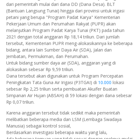
dari pemerintah mulai dari dana DD (Dana Desa). BLT
(Bantuan Langsung Tunai) hingga dari provinsi untuk irigasi
petani yang berupa "Program Padat Karya" Kementerian
Pekerjaan Umum dan Perumahan Rakyat (PUPR) akan
melanjutkan Program Padat Karya Tunai (PKT) pada tahun
2021 dengan total anggaran Rp 18,14 triliun. Dari jumlah
tersebut, Kementerian PUPR meng-alokasikannya ke beberapa
bidang, antara lain Sumber Daya Air (SDA), Jalan dan
Jembatan, Permukiman, dan Perumahan.
Untuk bidang sumber daya air (SDA), anggaran yang di
alokasikan sebesar Rp 9,59 triliun.
Dana tersebut akan digunakan untuk Program Percepatan
Peningkatan Tata Guna Air Irigasi (P3TGAI) di
10.000
lokasi
sebesar Rp 2,25 triliun serta pembuatan Akuifer Buatan
Simpanan Air Hujan (ABSAH) di 59 lokasi dengan dana sebesar
Rp 0,07 triliun.
Karena anggaran tersebut tidak sedikit maka pemerintah
melibatkan beberapa media dan LSM (Lembaga Swadaya
Manusia) sebagai kontrol sosial,
Berdasarkan investigasi beberapa waktu yang lalu,
Ada beberapa temuan yang tidak sesuai dengan speknya mulai