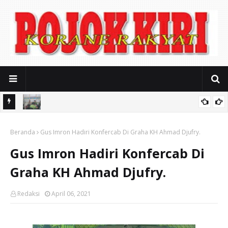
 Warga
Soal Sound Horeg Karnaval, Muspika Gondangwetan Mediasi
Beranda
Keresahan Warga
Gus Imron Hadiri Konfercab Di Graha KH Ahmad Djufry.
Gus Imron Hadiri Konfercab Di
Graha KH Ahmad Djufry.
Redaksi
April 06, 2021