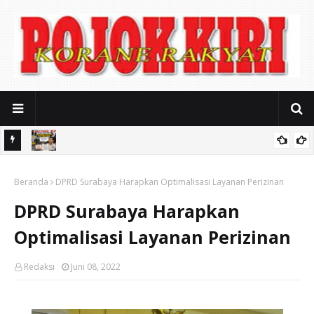
SOROT,
Janji Perbaikan Tak Kunjung Terbukti, Setahun Menjabat Sarpras
EMKAB
Beranda
Lalu Lintas Tetap Terbengkalai, Bupati Diminta Evaluasi Kadishub
DPRD Surabaya Harapkan Optimalisasi Layanan Perizinan
DPRD Surabaya Harapkan
Optimalisasi Layanan Perizinan
Redaksi
Juni 08, 2022